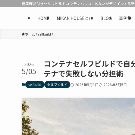
建築確認付きセルフビルドコンテナハウス | あなたがデザインする
HOME
MIKAN HOUSEとは
BLOG
事例集
ホーム
selfbuild
コンテナセルフビルドで自
2026
5/05
テナで失敗しない分担術
selfbuild
セルフビルド
2026年5月1日
2026年5月5日