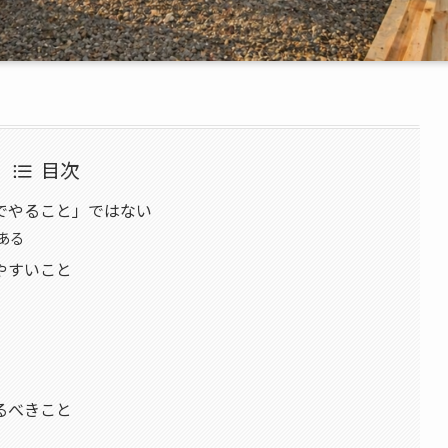
目次
でやること」ではない
ある
やすいこと
るべきこと