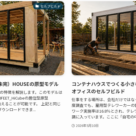
セルフビルド
（未完）HOUSEの原型モデル
コンテナハウスでつくる小さ
オフィスのセルフビルド
モデルの特徴を解説します。このモデルは
EET_HiCubeの居住型原型
仕事をする場所は、会社だけではな
加えることが可能です。 上記と同じ
度調査でも、雇用型テレワーカーの割
 ダウンロードできま...
ワーク実施率は16.8％とされ、テ
調に入っています。ここに「自宅の中で
2026年5月10日