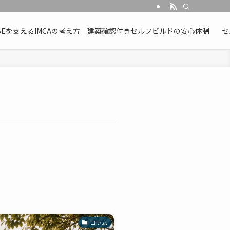
OUSEを支えるIMCAの考え方｜建築確認付きセルフビルドの安心体制
セ
コラム