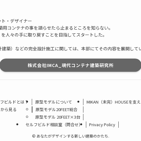
ント・デザイナー
築用コンテナの事を語らせたら止まるところを知らない。
は「建築」を人々の手に取り戻すことを目指してスタートした。
（定番設計建築）などの完全設計施工に関しては、本部にてその内容を展開して
株式会社IMCA_現代コンテナ建築研究所
フビルドとは？
原型モデルについて
MIKAN（未完）HOUSEを
途から見る
原型モデル20FEET総合
原型モデル 20FEET×3台
セルフビルド相談室（問合せ）
Privacy Policy
©
あなたがデザインする新しい建築のかたち.