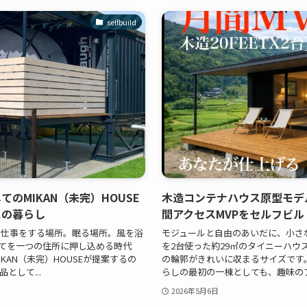
selfbuild
のMIKAN（未完）HOUSE
木造コンテナハウス原型モデ
スの暮らし
間アクセスMVPをセルフビル
 仕事をする場所。眠る場所。風を浴
モジュールと自由のあいだに、小さな家
てを一つの住所に押し込める時代
を2台使った約29㎡のタイニーハウ
KAN（未完）HOUSEが提案するの
の輪郭がきれいに収まるサイズです
として...
らしの最初の一棟としても、趣味のアト
2026年5月6日