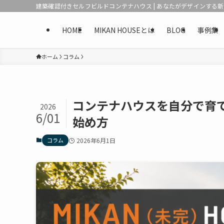
建築確認付きセルフビルドコンテナハウス | あなたがデザインする
HOME
MIKAN HOUSEとは
BLOG
事例集
ホーム
コラム
コンテナハウスを自分で育てた
2026
6/01
始め方
コラム
2026年6月1日