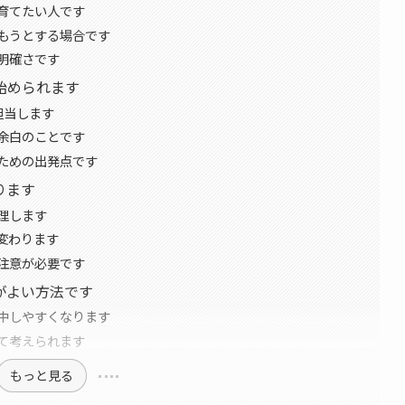
育てたい人です
もうとする場合です
明確さです
始められます
担当します
余白のことです
ための出発点です
ります
理します
変わります
注意が必要です
がよい方法です
中しやすくなります
て考えられます
もっと見る