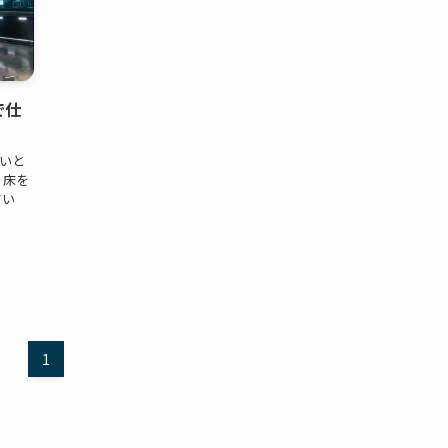
で仕
いいと
、床を
てい
1