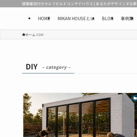
建築確認付きセルフビルドコンテナハウス | あなたがデザインする
HOME
MIKAN HOUSEとは
BLOG
事例集
ホーム
DIY
DIY
– category –