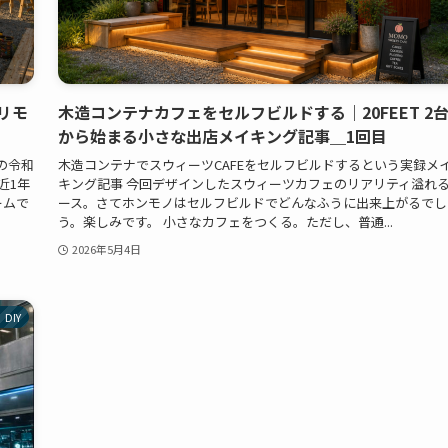
リモ
木造コンテナカフェをセルフビルドする｜20FEET 2
から始まる小さな出店メイキング記事＿1回目
の令和
木造コンテナでスウィーツCAFEをセルフビルドするという実録メ
近1年
キング記事 今回デザインしたスウィーツカフェのリアリティ溢れ
ームで
ース。さてホンモノはセルフビルドでどんなふうに出来上がるでし
う。楽しみです。 小さなカフェをつくる。ただし、普通...
2026年5月4日
DIY