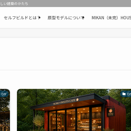
新しい建築のかたち
セルフビルドとは？
原型モデルについて
MIKAN（未完）H
DIY
DI