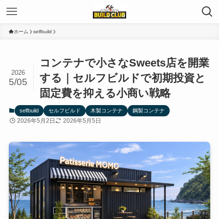
ホーム
selfbuild
コンテナで小さなSweets店を開業
2026
する｜セルフビルドで初期投資と
5/05
固定費を抑える小商い戦略
selfbuild
セルフビルド
木製コンテナ
鋼製コンテナ
2026年5月2日
2026年5月5日